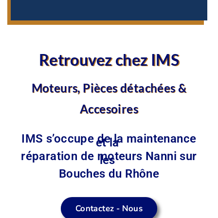
Retrouvez chez IMS
Moteurs, Pièces détachées &
Accesoires
IMS s’occupe de la
maintenance
et la
réparation de moteurs
Nanni sur
les
Bouches du
Rhône
Contactez - Nous